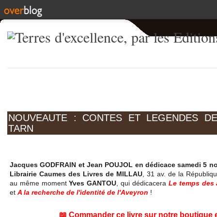
NOUVEAUTE : CONTES ET LEGENDES D
TARN
Jacques GODFRAIN et Jean POUJOL en dédicace samedi 5 n
Librairie Caumes des Livres de MILLAU
, 31 av. de la République
au même moment
Yves GANTOU
, qui dédicacera
Le temps des 
et
A la recherche de l'identité de l'Aveyron
!
📖 Commander ce livre sur notre boutique 