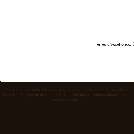
Terres d'excellence, 
Voir le profil de
Terres d'excellence
sur le portail Overblog
Top articles
Contact
Signaler un abus
C.G.U.
Cookies et données personnelles
Préférences cookies