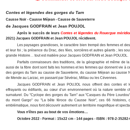
Contes et légendes des gorges du Tarn
Causse Noir - Causse Méjean - Causse de Sauveterre
de Jacques GODFRAIN et Jean POUJOL
Après le succès de leurs
Contes et légendes du Rouergue méridio
2021) Jacques GODFRAIN et Jean POUJOL récidivent.
Les paysages grandioses, le caractère bien trempé des femmes et des
et leur foi ; la présence du Drac, des fées, sorcières et autres géants ; les sou
grande Histoire… tout est matière pour Jacques GODFRAIN et Jean POUJOL.
Parfaits connaisseurs des traditions, de la géographie et même de la
aussi de la fibre dont sont faits les hommes et les femmes qui donnent vie à ces
des gorges du Tarn au causse de Sauveterre, du causse Méjean au causse Noi
de Mende au Larzac, en passant par Sévérac, Millau ou les Cévennes.
Jacques GODFRAIN et Jean POUJOL nous offrent des contes et lé
effrayants ou édifiants, au cœur d’un environnement où la nature semble c
surnaturel. Du "Cyclope des gorges du Tarn" aux "Casques du Père Lourdou"
du mont Gargo" ou "La bête féroce du Causse Noir", ces 66 histoires, 
emblématique, nous font découvrir autrement un territoire magnifique et specta
Vous n’êtes pas au bout de vos émotions…
Octobre 2022 - Format : 15x22 cm - 144 pages - ISBN : 978-2-35282-