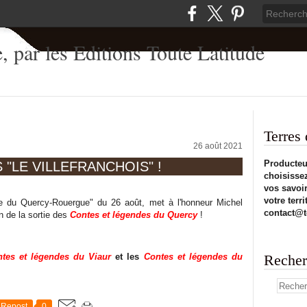
Terres 
26 août 2021
Producteur
"LE VILLEFRANCHOIS" !
choisissez
vos savoir
votre terr
e du Quercy-Rouergue" du 26 août, met à l'honneur Michel
contact@t
 de la sortie des
Contes et légendes du Quercy
!
tes et légendes du Viaur
et les
Contes et légendes du
Recher
Repost
0