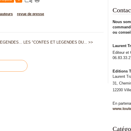
Contac
auteurs
revue de presse
Nous somm
commande,
ou conseil
EGENDES...
LES "CONTES ET LEGENDES DU... >>
Laurent Tr
Editeur et
06.83.33.2
Editions T
Laurent Tr
31, Chemi
12200 Vill
En partena
www.toute
Catégo