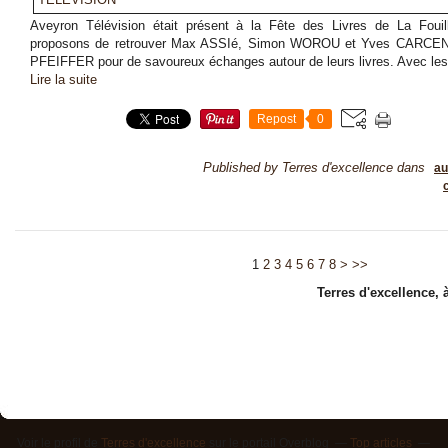
Aveyron Télévision était présent à la Fête des Livres de La Foui
proposons de retrouver Max ASSIé, Simon WOROU et Yves CARCENA
PFEIFFER pour de savoureux échanges autour de leurs livres. Avec les
Lire la suite
Repost
0
Published by Terres d'excellence
dans
au
1
2
3
4
5
6
7
8
>
>>
Terres d'excellence, 
Voir le profil de
Terres d'excellence
sur le portail Overblog
Top articles